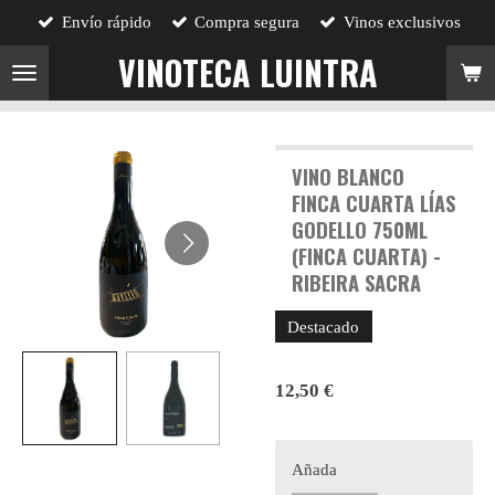
Envío rápido
Compra segura
Vinos exclusivos
Ir
al
VINOTECA LUINTRA
contenido
principal
VINO BLANCO
FINCA CUARTA LÍAS
GODELLO 750ML
(FINCA CUARTA) -
RIBEIRA SACRA
Destacado
12,50 €
Añada