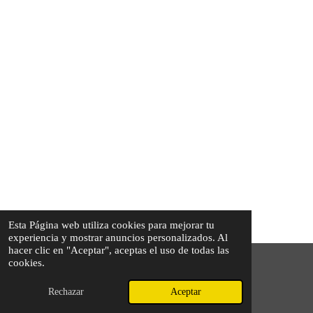
Esta Página web utiliza cookies para mejorar tu
experiencia y mostrar anuncios personalizados. Al
hacer clic en "Aceptar", aceptas el uso de todas las
cookies.
© 2024 - 2026 vinoteca luintra
Con la tecnología de
Webador
Rechazar
Aceptar