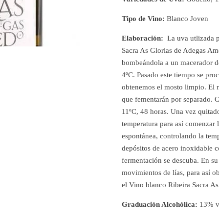
Tipo de Vino:
Blanco Joven
Elaboración:
La uva utlizada p
Sacra As Glorias de Adegas Amed
bombeándola a un macerador de
4ºC. Pasado este tiempo se pro
obtenemos el mosto limpio. El 
que fementarán por separado. C
11ºC, 48 horas. Una vez quitado
temperatura para así comenzar 
espontánea, controlando la temp
depósitos de acero inoxidable c
fermentación se descuba. En su
movimientos de lías, para así 
el Vino blanco Ribeira Sacra A
Graduación Alcohólica:
13% v