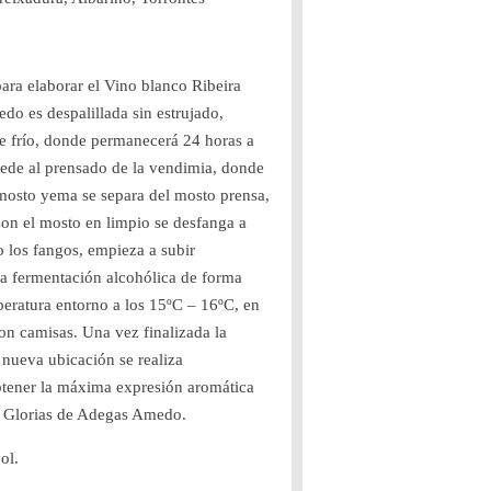
ara elaborar el Vino blanco Ribeira
o es despalillada sin estrujado,
 frío, donde permanecerá 24 horas a
cede al prensado de la vendimia, donde
mosto yema se separa del mosto prensa,
on el mosto en limpio se desfanga a
 los fangos, empieza a subir
la fermentación alcohólica de forma
eratura entorno a los 15ºC – 16ºC, en
on camisas. Una vez finalizada la
 nueva ubicación se realiza
obtener la máxima expresión aromática
s Glorias de Adegas Amedo.
ol.